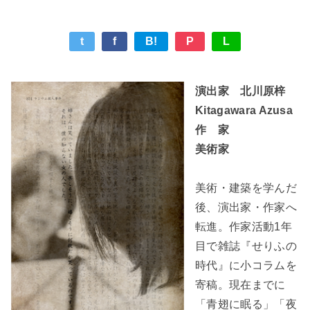
快飛行家スミス
朗読者たち
t
f
B!
P
L
演出家
北川原梓
Kitagawara Azusa
作 家
美術家
美術・建築を学んだ
後、演出家・作家へ
転進。作家活動1年
目で雑誌『せりふの
時代』に小コラムを
寄稿。現在までに
「青翅に眠る」「夜