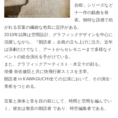
合樹」シリーズなど
十一作の戯曲を発
表。独特な語感で紡
がれる言葉の繊細な色気に定評がある。
2010年以降は空間設計、グラフィックデザインを中心に
活躍しながら、『朗読者 』企画の立ち上げに注力。近年
は演劇だけでなく、アートからセレモニーまで多様なイ
ベントの総合演出を手がけている。
また、グラフィックアーティスト・木立十の顔も。
俳優 奈佐健臣と共に快飛行家スミスを主宰。
朗読者 in KAWAGUCHI全ての公演において、その演出･
美術をつとめる。
言葉と身体と音を目の前にして、時間と空間を編んでい
く。彼女は無音の朗読者 であり、時空編集者である。