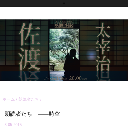
=
ホーム
/
朗読者たち
/
朗読者たち ――時空
3.05.2015