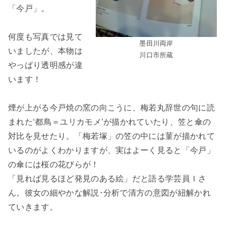
「今戸」。
何度も写真では見て
墨田川両岸
いましたが、本物は
川口市所蔵
やっぱり透明感が違
います！
煙が上がる今戸焼の窯の向こうに、梅若丸辞世の句に読
まれた‘都鳥＝ユリカモメ’が描かれていたり、笠と傘の
対比を見せたり。「梅若塚」の笠の中には菫が描かれて
いるのがよくわかりますが、実はよーく見ると「今戸」
の傘には桜の花びらが！
「見れば見るほど発見のある絵」だと語る学芸員Ｉさ
ん。彼女の細やかな解説･分析で清方の意図が紐解かれ
ていきます。