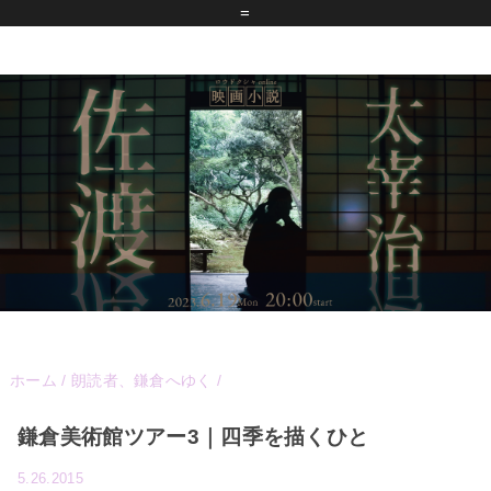
=
ホーム
/
朗読者、鎌倉へゆく
/
鎌倉美術館ツアー3｜四季を描くひと
5.26.2015