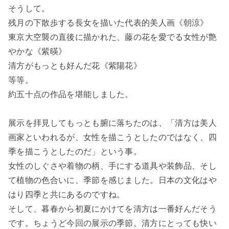
そうして。
残月の下散歩する長女を描いた代表的美人画《朝涼》
東京大空襲の直後に描かれた、藤の花を愛でる女性が艶
やかな《紫暎》
清方がもっとも好んだ花《紫陽花》
等等。
約五十点の作品を堪能しました。
展示を拝見してもっとも腑に落ちたのは、「清方は美人
画家といわれるが、女性を描こうとしたのではなく、四
季を描こうとしたのだ」という事。
女性のしぐさや着物の柄、手にする道具や装飾品、そし
て植物の色合いに、季節を感じました。日本の文化はや
はり四季と共にあるのですね。
そして、暮春から初夏にかけてを清方は一番好んだそう
です。ちょうど今回の展示の季節。清方にとっても快い