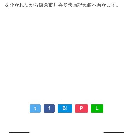
をひかれながら鎌倉市川喜多映画記念館へ向かます。
t
f
B!
P
L