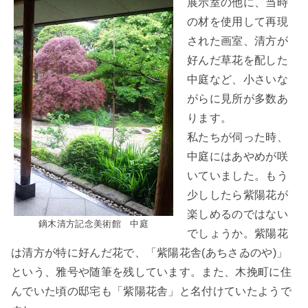
展示室の他に、当時
の材を使用して再現
された画室、清方が
好んだ草花を配した
中庭など、小さいな
がらに見所が多数あ
ります。
私たちが伺った時、
中庭にはあやめが咲
いていました。もう
少ししたら紫陽花が
楽しめるのではない
鏑木清方記念美術館 中庭
でしょうか。紫陽花
は清方が特に好んだ花で、「紫陽花舎(あちさゐのや)」
という、雅号や随筆を残しています。また、木挽町に住
んでいた頃の邸宅も「紫陽花舎」と名付けていたようで