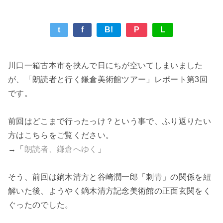
in KAWAGUCHI
朗読者、鎌倉へゆく
t
f
B!
P
L
川口一箱古本市を挟んで日にちが空いてしまいました
が、「朗読者と行く鎌倉美術館ツアー」レポート第3回
です。
前回はどこまで行ったっけ？という事で、ふり返りたい
方はこちらをご覧ください。
→「
朗読者、鎌倉へゆく
」
そう、前回は鏑木清方と谷崎潤一郎「刺青」の関係を紐
解いた後、ようやく鏑木清方記念美術館の正面玄関をく
ぐったのでした。