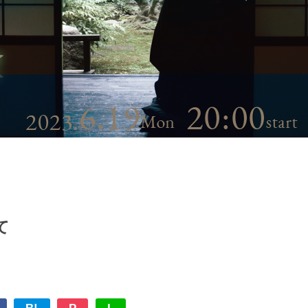
て
奈佐健臣『佇む朗読者 日記』