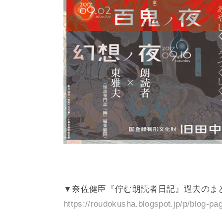
▼奈佐健臣『佇む朗読者日記』過去のま
https://roudokusha.blogspot.jp/p/blog-pa