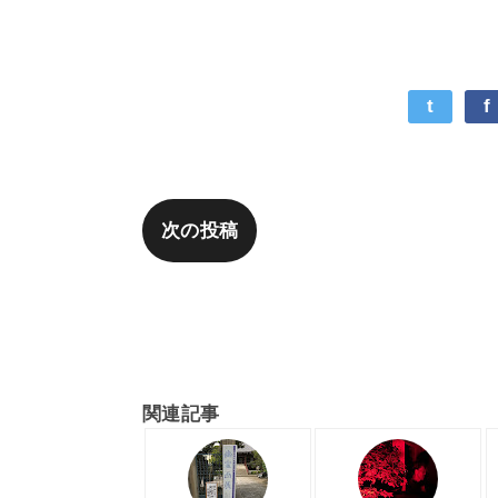
t
f
次の投稿
奈佐健臣『
関連記事