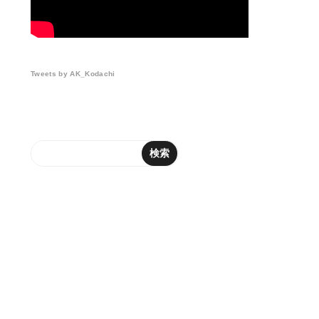
Tweets by AK_Kodachi
検索