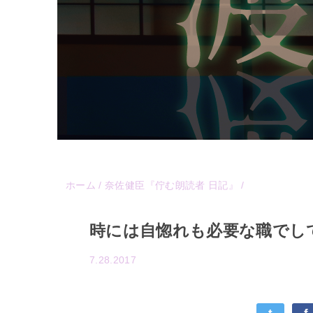
ホーム
/
奈佐健臣『佇む朗読者 日記』
/
時には自惚れも必要な職でし
7.28.2017