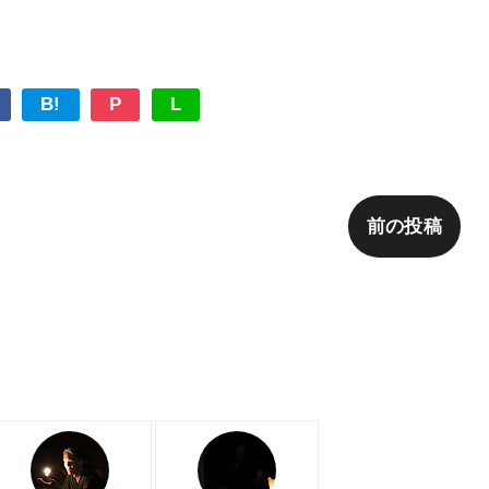
B!
P
L
前の投稿
佇む朗読者 日記』カテゴリ