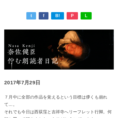
奈佐健臣『佇む朗読者 日記』
t
f
B!
P
L
2017年7月29日
７月中に全部の作品を覚えるという目標は儚くも崩れ
て…。
それでも今日は西荻窪と吉祥寺へリーフレット行脚。何