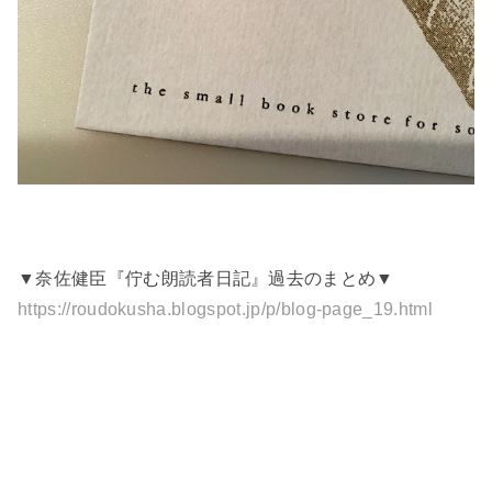
▼奈佐健臣『佇む朗読者日記』過去のまとめ▼
https://roudokusha.blogspot.jp/p/blog-page_19.html