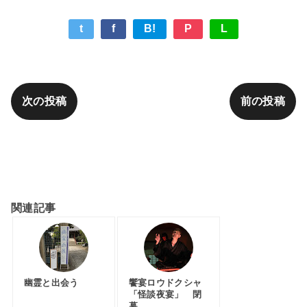
t
f
B!
P
L
次の投稿
前の投稿
奈佐健臣『佇む朗読者 日記』カテゴリ
関連記事
幽霊と出会う
饗宴ロウドクシャ
「怪談夜宴」 閉
幕