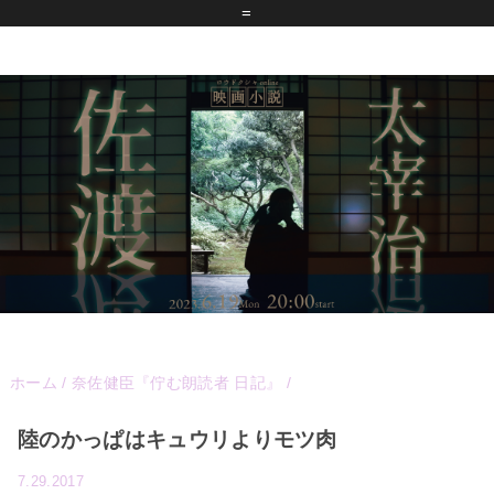
=
ホーム
/
奈佐健臣『佇む朗読者 日記』
/
陸のかっぱはキュウリよりモツ肉
7.29.2017